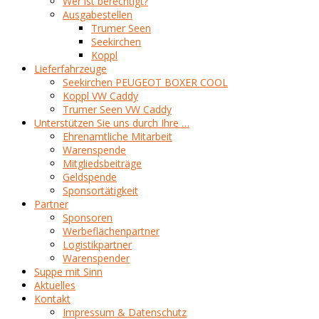
Wer ist berechtigt?
Ausgabestellen
Trumer Seen
Seekirchen
Koppl
Lieferfahrzeuge
Seekirchen PEUGEOT BOXER COOL
Koppl VW Caddy
Trumer Seen VW Caddy
Unterstützen Sie uns durch Ihre …
Ehrenamtliche Mitarbeit
Warenspende
Mitgliedsbeiträge
Geldspende
Sponsortätigkeit
Partner
Sponsoren
Werbeflächenpartner
Logistikpartner
Warenspender
Suppe mit Sinn
Aktuelles
Kontakt
Impressum & Datenschutz