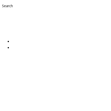
Search
Mettenwürstl für 
2020,
Aktuelles