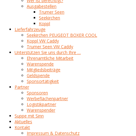
Wer ist berechtigt?
Ausgabestellen
Trumer Seen
Seekirchen
Koppl
Lieferfahrzeuge
Seekirchen PEUGEOT BOXER COOL
Koppl VW Caddy
Trumer Seen VW Caddy
Unterstützen Sie uns durch Ihre …
Ehrenamtliche Mitarbeit
Warenspende
Mitgliedsbeiträge
Geldspende
Sponsortätigkeit
Partner
Sponsoren
Werbeflächenpartner
Logistikpartner
Warenspender
Suppe mit Sinn
Aktuelles
Kontakt
Impressum & Datenschutz