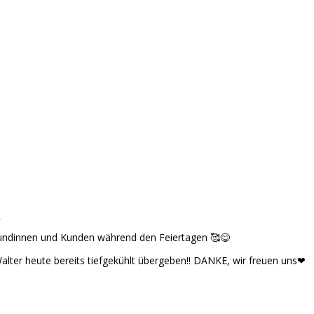
0
Kundinnen und Kunden während den Feiertagen
🥰
😋
alter heute bereits tiefgekühlt übergeben!! DANKE, wir freuen uns
❤