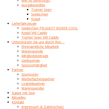
Wer ist berechtigt?
Ausgabestellen
Trumer Seen
Seekirchen
Koppl
Lieferfahrzeuge
Seekirchen PEUGEOT BOXER COOL
Koppl VW Caddy
Trumer Seen VW Caddy
Unterstützen Sie uns durch Ihre …
Ehrenamtliche Mitarbeit
Warenspende
Mitgliedsbeiträge
Geldspende
Sponsortätigkeit
Partner
Sponsoren
Werbeflächenpartner
Logistikpartner
Warenspender
Suppe mit Sinn
Aktuelles
Kontakt
Impressum & Datenschutz