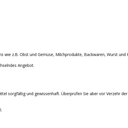
ittel aus dem Tafel-Lade
hs wie z.B. Obst und Gemüse, Milchprodukte, Backwaren, Wurst und K
chselndes Angebot.
tel sorgfältig und gewissenhaft. Überprüfen Sie aber vor Verzehr der
l.