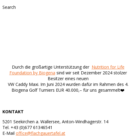
Search
Koppl VW Caddy
Ausgabestelle Koppl
im Einsatz seit Dezember 2024
Durch die großartige Unterstützung der
Nutrition for Life
Foundation by Biogena
sind wir seit Dezember 2024 stolzer
Besitzer eines neuen
VW Caddy Maxi. Im Juni 2024 wurden dafür im Rahmen des 4.
Biogena Golf Turniers EUR 40.000,– für uns gesammelt❤️
KONTAKT
5201 Seekirchen a. Wallersee, Anton-Windhagerstr. 14
Tel. +43 (0)677 61346541
E-Mail
office@flachgauertafel.at