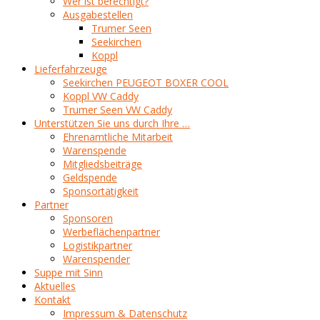
Wer ist berechtigt?
Ausgabestellen
Trumer Seen
Seekirchen
Koppl
Lieferfahrzeuge
Seekirchen PEUGEOT BOXER COOL
Koppl VW Caddy
Trumer Seen VW Caddy
Unterstützen Sie uns durch Ihre …
Ehrenamtliche Mitarbeit
Warenspende
Mitgliedsbeiträge
Geldspende
Sponsortätigkeit
Partner
Sponsoren
Werbeflächenpartner
Logistikpartner
Warenspender
Suppe mit Sinn
Aktuelles
Kontakt
Impressum & Datenschutz