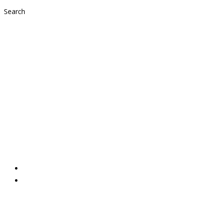
Search
Die
Frauenbewegung
Mattsee spendet
€600,–!
2020,
Aktuelles