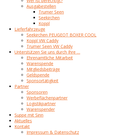
Wer ist berechtigt?
Ausgabestellen
Trumer Seen
Seekirchen
Koppl
Lieferfahrzeuge
Seekirchen PEUGEOT BOXER COOL
Koppl VW Caddy
Trumer Seen VW Caddy
Unterstützen Sie uns durch Ihre …
Ehrenamtliche Mitarbeit
Warenspende
Mitgliedsbeiträge
Geldspende
Sponsortätigkeit
Partner
Sponsoren
Werbeflächenpartner
Logistikpartner
Warenspender
Suppe mit Sinn
Aktuelles
Kontakt
Impressum & Datenschutz