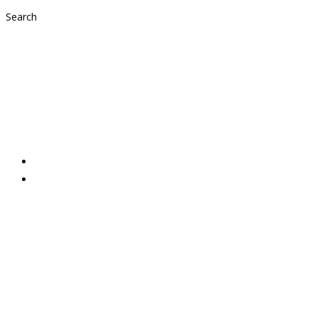
Search
Weihnachtsgeschenk
Eugendorf🥰
2020,
Aktuelles