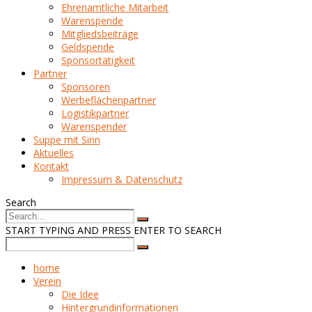
Ehrenamtliche Mitarbeit
Warenspende
Mitgliedsbeiträge
Geldspende
Sponsortätigkeit
Partner
Sponsoren
Werbeflächenpartner
Logistikpartner
Warenspender
Suppe mit Sinn
Aktuelles
Kontakt
Impressum & Datenschutz
Search
START TYPING AND PRESS ENTER TO SEARCH
home
Verein
Die Idee
Hintergrundinformationen