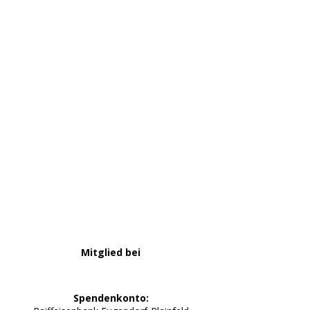
ndard menu with toolbar
Mitglied bei
Spendenkonto: