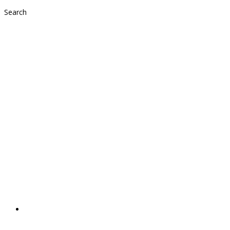
Search
BIOGENA Golf
Charity Turnier
finanziert unser
neues
Lieferfahrzeug
2024