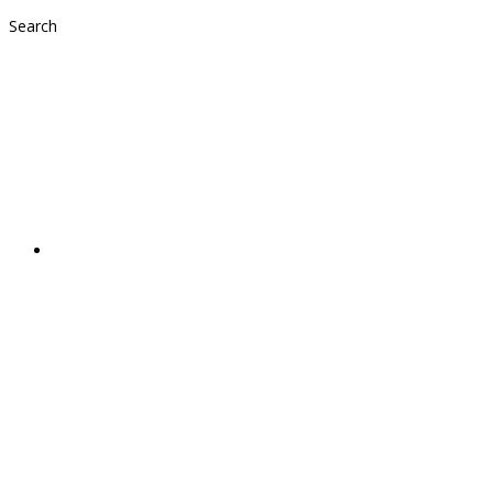
Search
Wunscherfüller-
Baum Koppl
2023