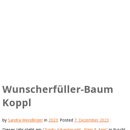
Wunscherfüller-Baum
Koppl
by
Sandra Wendlinger
in
2023
.
Posted
7. Dezember 2023
Dieses Jahr steht am
Charity Adventmarkt „Klein & Fein“
in Fuschl