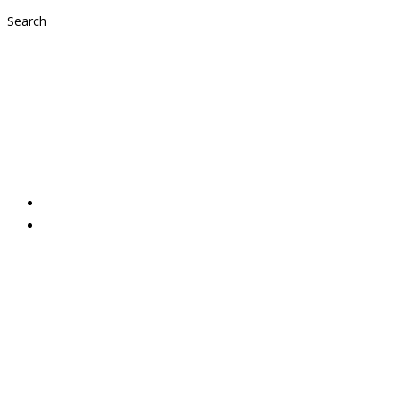
Search
Scheckübergabe La
Mama
2023,
Aktuelles