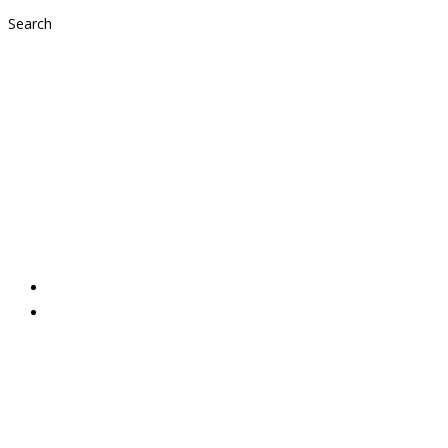
Search
Weihnachtsaktion
„Eine Spende, die
satt macht“
2022,
Aktuelles