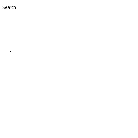
Search
Advent in Mattsee
2022