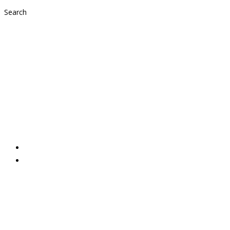
Search
Internationale
Sportstars golften
für die gute Sache!
2022,
Aktuelles