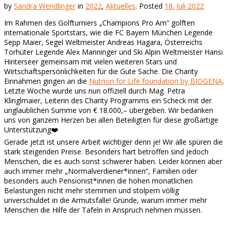
by
Sandra Wendlinger
in
2022
,
Aktuelles
.
Posted
18. Juli 2022
Im Rahmen des Golfturniers „Champions Pro Am“ golften
internationale Sportstars, wie die FC Bayern München Legende
Sepp Maier, Segel Weltmeister Andreas Hagara, Österreichs
Torhüter Legende Alex Manninger und Ski Alpin Weltmeister Hansi
Hinterseer gemeinsam mit vielen weiteren Stars und
Wirtschaftspersönlichkeiten für die Gute Sache.
Die Charity
Einnahmen gingen an die
Nutrion for Life foundation by BIOGENA
.
Letzte Woche wurde uns nun offiziell durch Mag. Petra
Klinglmaier, Leiterin des Charity Programms ein Scheck mit der
unglaublichen Summe von € 18.000,– übergeben. Wir bedanken
uns von ganzem Herzen bei allen Beteiligten für diese großartige
Unterstützung❤️
Gerade jetzt ist unsere Arbeit wichtiger denn je! Wir alle spüren die
stark steigenden Preise. Besonders hart betroffen sind jedoch
Menschen, die es auch sonst schwerer haben. Leider können aber
auch immer mehr „Normalverdiener*innen“, Familien oder
besonders auch Pensionist*innen die hohen monatlichen
Belastungen nicht mehr stemmen und stolpern völlig
unverschuldet in die Armutsfalle! Gründe, warum immer mehr
Menschen die Hilfe der Tafeln in Anspruch nehmen müssen.