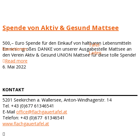
Spende von Aktiv & Gesund Mattsee
500,– Euro Spende für den Einkauf von haltbaren Lebensmitteln
Tafel-
home
Verein
Ein riesengroßes DANKE von unserer Ausgabestelle Mattsee an
Laden
den Verein Aktiv & Gesund UNION Mattsee für diese tolle Spende!
Read more
6. Mai 2022
KONTAKT
5201 Seekirchen a. Wallersee, Anton-Windhagerstr. 14
Tel. +43 (0)677 61346541
E-Mail
office@flachgauertafel.at
Telefon: +43 (0)677 61346541
www.flachgauertafel.at