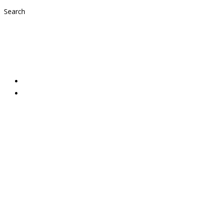
Search
Das war unser Tag 
2021,
Aktuelles