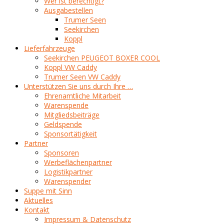
Wer ist berechtigt?
Ausgabestellen
Trumer Seen
Seekirchen
Koppl
Lieferfahrzeuge
Seekirchen PEUGEOT BOXER COOL
Koppl VW Caddy
Trumer Seen VW Caddy
Unterstützen Sie uns durch Ihre …
Ehrenamtliche Mitarbeit
Warenspende
Mitgliedsbeiträge
Geldspende
Sponsortätigkeit
Partner
Sponsoren
Werbeflächenpartner
Logistikpartner
Warenspender
Suppe mit Sinn
Aktuelles
Kontakt
Impressum & Datenschutz