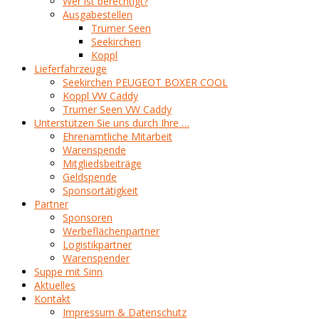
Wer ist berechtigt?
Ausgabestellen
Trumer Seen
Seekirchen
Koppl
Lieferfahrzeuge
Seekirchen PEUGEOT BOXER COOL
Koppl VW Caddy
Trumer Seen VW Caddy
Unterstützen Sie uns durch Ihre …
Ehrenamtliche Mitarbeit
Warenspende
Mitgliedsbeiträge
Geldspende
Sponsortätigkeit
Partner
Sponsoren
Werbeflächenpartner
Logistikpartner
Warenspender
Suppe mit Sinn
Aktuelles
Kontakt
Impressum & Datenschutz