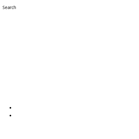
Search
Verband der
österreichischen
Tafeln wählt neuen
Vorstand
2019,
Aktuelles