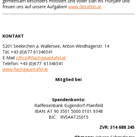
gemeinsam besonders motiviert und voller Elan ins Frühjahr und
freuen uns auf unsere Aufgaben!
www.dietafeln.at
KONTAKT
5201 Seekirchen a. Wallersee, Anton-Windhagerstr. 14
Tel. +43 (0)677 61346541
E-Mail
office@flachgauertafel.at
Telefon: +43 (0)677 61346541
www.flachgauertafel.at
Mitglied bei
Spendenkonto:
Raiffeisenbank Eugendorf-Plainfeld
IBAN: AT 90 3501 5000 0101 9348
BIC: RVSAAT2S015
ZVR: 314 688 245