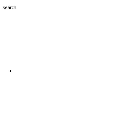
Search
Tchibo
Weihnachtsaktion
2017