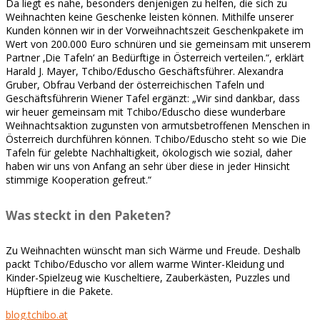
Da liegt es nahe, besonders denjenigen zu helfen, die sich zu
Weihnachten keine Geschenke leisten können. Mithilfe unserer
Kunden können wir in der Vorweihnachtszeit Geschenkpakete im
Wert von 200.000 Euro schnüren und sie gemeinsam mit unserem
Partner ‚Die Tafeln‘ an Bedürftige in Österreich verteilen.“, erklärt
Harald J. Mayer, Tchibo/Eduscho Geschäftsführer. Alexandra
Gruber, Obfrau Verband der österreichischen Tafeln und
Geschäftsführerin Wiener Tafel ergänzt: „Wir sind dankbar, dass
wir heuer gemeinsam mit Tchibo/Eduscho diese wunderbare
Weihnachtsaktion zugunsten von armutsbetroffenen Menschen in
Österreich durchführen können. Tchibo/Eduscho steht so wie Die
Tafeln für gelebte Nachhaltigkeit, ökologisch wie sozial, daher
haben wir uns von Anfang an sehr über diese in jeder Hinsicht
stimmige Kooperation gefreut.“
Was steckt in den Paketen?
Zu Weihnachten wünscht man sich Wärme und Freude. Deshalb
packt Tchibo/Eduscho vor allem warme Winter-Kleidung und
Kinder-Spielzeug wie Kuscheltiere, Zauberkästen, Puzzles und
Hüpftiere in die Pakete.
blog.tchibo.at